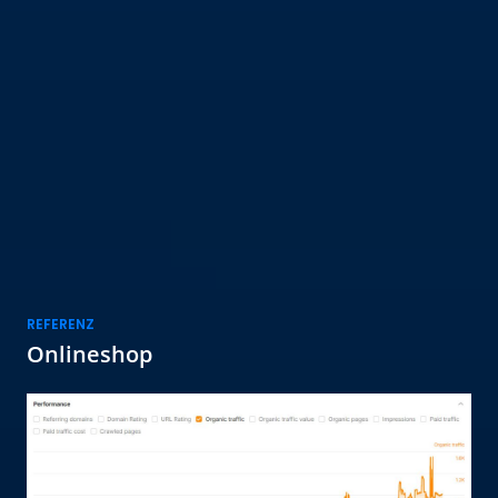
REFERENZ
RE
Onlineshop
O